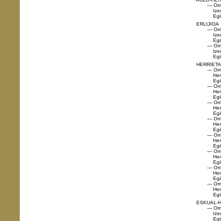
— Orr
Izen
Egil
ERLIJIOA
— Orr
Izen
Egil
— Orr
Izen
Egil
HERRIETAK
— Orr
Herr
Egil
— Orr
Herr
Egil
— Orr
Herr
Egil
— Orr
Herr
Egil
— Orr
Herr
Egil
— Orr
Herr
Egil
— Orr
Herr
Egil
— Orr
Herr
Egil
ESKUAL-HE
— Orr
Izen
Egil