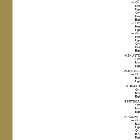
— Orr
Herr
Egil
— Orr
Herr
Egil
— Orr
Herr
Egil
— Orr
Herr
Egil
— Orr
Herr
Egil
HIZKUNTZ
— Orr
Izen
Egil
ALBISTEA
— Orr
Izen
Egil
ZATIKAKO
— Orr
Izen
Egil
BERTSOA
— Orr
Izen
Egil
KIROLAK
— Orr
Izen
Egil
— Orr
Izen
Egil