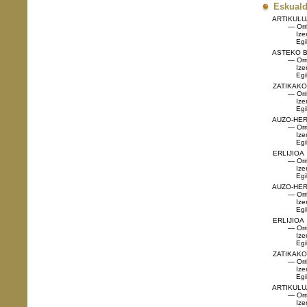
Eskuald
ARTIKULU
— Orr
Izen
Egil
ASTEKO B
— Orr
Izen
Egil
ZATIKAKO
— Orr
Izen
Egil
AUZO-HER
— Orr
Izen
Egil
ERLIJIOA
— Orr
Izen
Egil
AUZO-HER
— Orr
Izen
Egil
ERLIJIOA
— Orr
Izen
Egil
ZATIKAKO
— Orr
Izen
Egil
ARTIKULU
— Orr
Izen