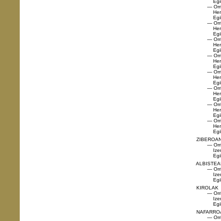
Egil
— Orr
Herr
Egil
— Orr
Herr
Egil
— Orr
Herr
Egil
— Orr
Herr
Egil
— Orr
Herr
Egil
— Orr
Herr
Egil
— Orr
Herr
Egil
— Orr
Herr
Egil
ZIBEROA
— Orr
Izen
Egil
ALBISTEA
— Orr
Izen
Egil
KIROLAK
— Orr
Izen
Egil
NAFARROA
— Orr