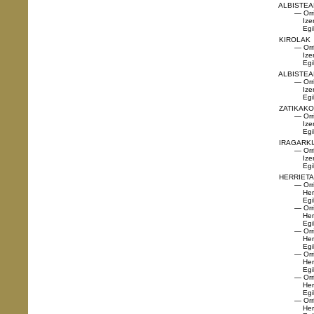
ALBISTEA
— Orr
Izen
Egil
KIROLAK
— Orr
Izen
Egil
ALBISTEA
— Orr
Izen
Egil
ZATIKAKO
— Orr
Izen
Egil
IRAGARKI
— Orr
Izen
Egil
HERRIETAK
— Orr
Herr
Egil
— Orr
Herr
Egil
— Orr
Herr
Egil
— Orr
Herr
Egil
— Orr
Herr
Egil
— Orr
Herr