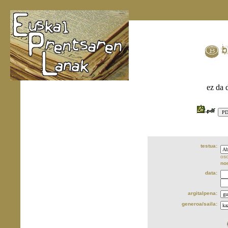
ez da 
testua:
oso
no
data:
argitalpena:
generoa/saila: