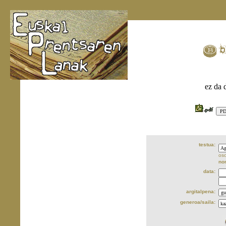
ez da 
testua:
oso
no
data:
argitalpena:
generoa/saila: