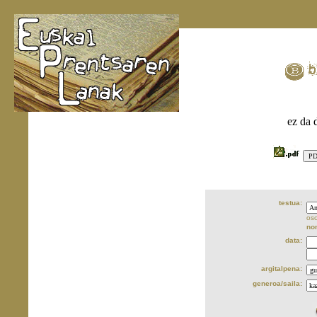
ez da 
testua:
oso
no
data:
argitalpena:
generoa/saila: