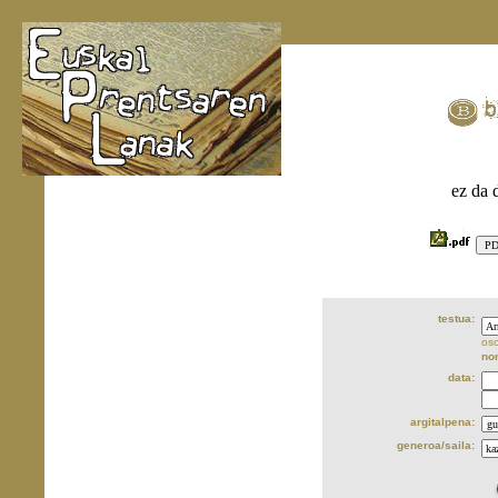
ez da 
testua:
oso
no
data:
argitalpena:
generoa/saila: