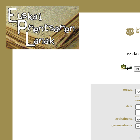
ez da 
testua:
oso
no
data:
argitalpena:
generoa/saila: