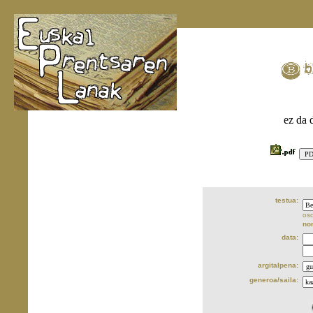
ez da 
testua:
oso
no
data:
argitalpena:
generoa/saila: