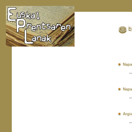
Napa
—
O
I
E
Napa
—
O
I
E
Argi
—
O
I