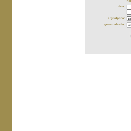
no
data:
argitalpena:
generoa/saila: