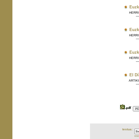
E
Euzk
HERRIE
— 
E
Euzk
HERRIE
— 
E
Euzk
HERRIE
— 
E
El D
ARTIKU
—
E
testua:
oso