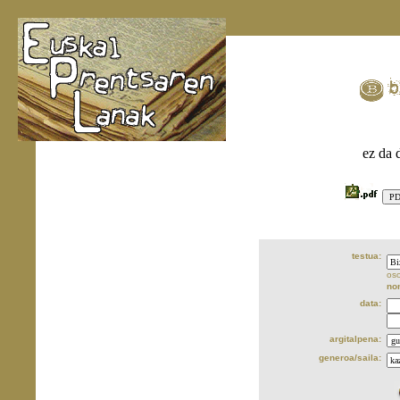
ez da 
testua:
oso
no
data:
argitalpena:
generoa/saila: