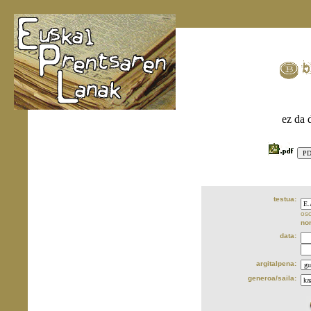
ez da 
testua:
oso
no
data:
argitalpena:
generoa/saila: