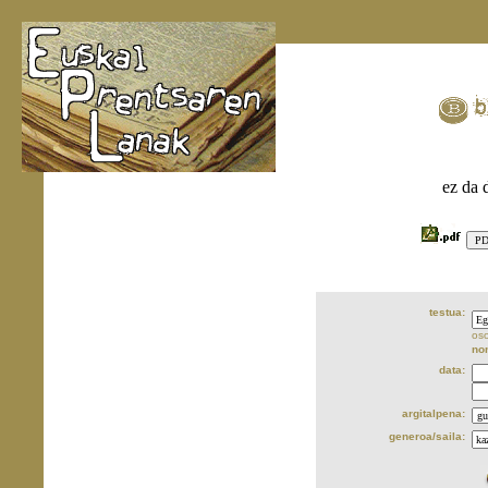
ez da 
testua:
oso
no
data:
argitalpena:
generoa/saila: