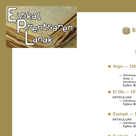
Argia — 192
— Generoa
Orria: 1
Izenburu
Egilea:
E
El Día — 19
ARTIKULUAK
— Izenburu
Egilea:
Eg
Euzkadi — 1
ARTIKULUAK
— Izenburu
Egilea:
Eg