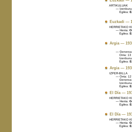
Euzkadi — 1
ARTIKULUAK
— Izenburu
Egilea:
Eg
Euzkadi — 1
HERRIETAKO K
— Herria:
O
Egilea:
Eg
Argia — 193
— Generoa
Orria: 13
Izenburu
Egilea:
Eg
Argia — 193
IZPER-BILLA
— Orria: 12
Generoa:
Izenburu
Egilea:
Eg
El Día — 19
HERRIETAKO K
— Herria:
Ge
Egilea:
E
El Día — 19
HERRIETAKO K
— Herria:
Ge
Egilea:
E