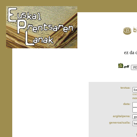
ez da 
testua:
oso
no
data:
argitalpena:
generoa/saila: