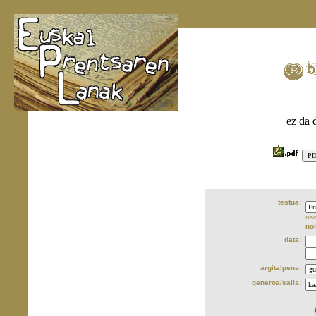
ez da 
testua:
oso
no
data:
argitalpena:
generoa/saila: