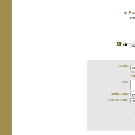
Eu
HERRI
testua:
oso
no
data:
argitalpena:
generoa/saila: