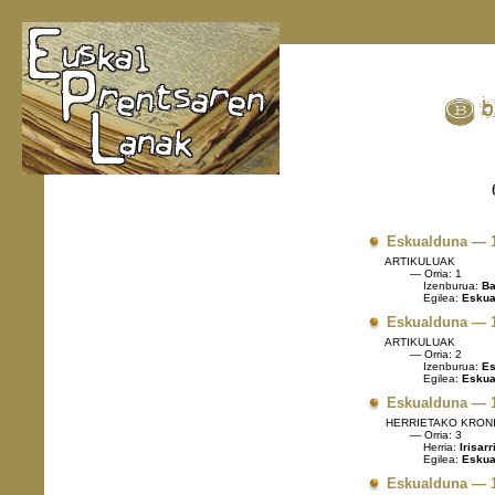
Eskualduna — 1
ARTIKULUAK
— Orria: 1
Izenburua:
Ba
Egilea:
Eskua
Eskualduna — 1
ARTIKULUAK
— Orria: 2
Izenburua:
Es
Egilea:
Eskua
Eskualduna — 1
HERRIETAKO KRONI
— Orria: 3
Herria:
Irisarr
Egilea:
Eskua
Eskualduna — 1