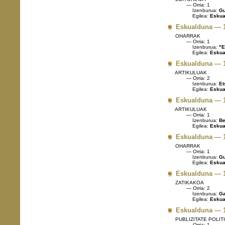
— Orria: 1
Izenburua:
Gu
Egilea:
Eskua
Eskualduna — 1
OHARRAK
— Orria: 1
Izenburua:
"E
Egilea:
Eskua
Eskualduna — 1
ARTIKULUAK
— Orria: 2
Izenburua:
Et
Egilea:
Eskua
Eskualduna — 1
ARTIKULUAK
— Orria: 1
Izenburua:
Ber
Egilea:
Eskua
Eskualduna — 1
OHARRAK
— Orria: 1
Izenburua:
Gu
Egilea:
Eskua
Eskualduna — 1
ZATIKAKOA
— Orria: 2
Izenburua:
Ga
Egilea:
Eskua
Eskualduna — 1
PUBLIZITATE POLIT
— Orria: 1