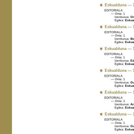
Eskualduna — 1
EDITORIALA
— Orria: 1
Izenburua:
Or
Egilea:
Eskua
Eskualduna — 1
EDITORIALA
— Orria: 1
Izenburua:
Bo
Egilea:
Eskua
Eskualduna — 1
EDITORIALA
— Orria: 1
Izenburua:
Ed
Egilea:
Eskua
Eskualduna — 1
EDITORIALA
— Orria: 1
Izenburua:
Gu
Egilea:
Eskua
Eskualduna — 1
EDITORIALA
— Orria: 1
Izenburua:
Ar
Egilea:
Eskua
Eskualduna — 1
EDITORIALA
— Orria: 1
Izenburua:
Gu
Egilea:
Eskua