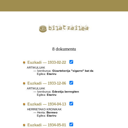
8 dokumentu
Euzkadi — 1933-02-22
ARTIKULUAK
— Izenburua:
Gizartekerija "sigarro" bat da
Egilea:
Etariru
Euzkadi — 1933-12-06
ARTIKULUAK
— Izenburua:
Edestija berregiten
Egilea:
Etariru
Euzkadi — 1934-04-13
HERRIETAKO KRONIKAK
— Herria:
Bermeo
Egilea:
Etariru
Euzkadi — 1934-05-01