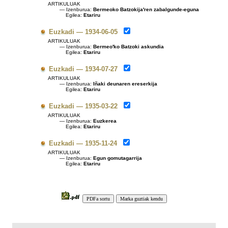
ARTIKULUAK
— Izenburua:
Bermeoko Batzokija'ren zabalgunde-eguna
Egilea:
Etariru
Euzkadi — 1934-06-05
ARTIKULUAK
— Izenburua:
Bermeo'ko Batzoki askundia
Egilea:
Etariru
Euzkadi — 1934-07-27
ARTIKULUAK
— Izenburua:
Iñaki deunaren ereserkija
Egilea:
Etariru
Euzkadi — 1935-03-22
ARTIKULUAK
— Izenburua:
Euzkerea
Egilea:
Etariru
Euzkadi — 1935-11-24
ARTIKULUAK
— Izenburua:
Egun gomutagarrija
Egilea:
Etariru