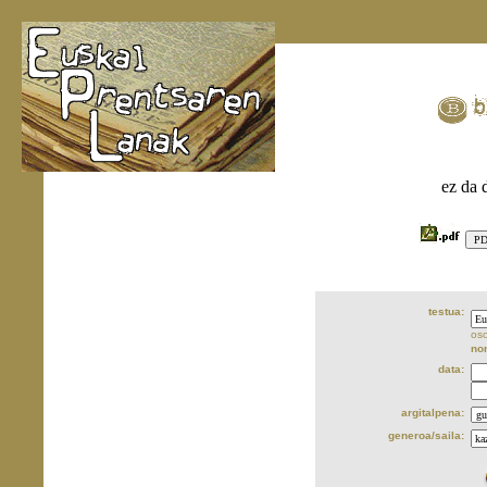
ez da 
testua:
oso
no
data:
argitalpena:
generoa/saila: