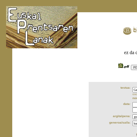
ez da 
testua:
oso
no
data:
argitalpena:
generoa/saila: