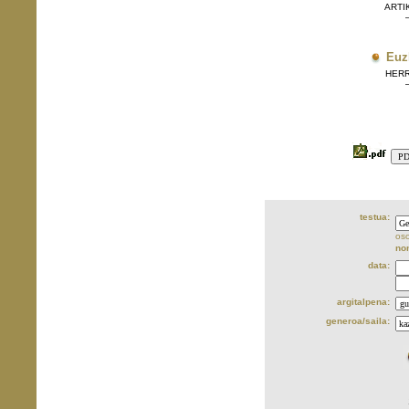
ARTIK
Euz
HERRIE
testua:
oso
no
data:
argitalpena:
generoa/saila: