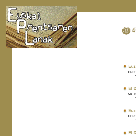
Euz
HERRIE
El 
ARTIK
Euz
HERRIE
El 