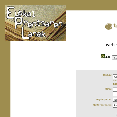
ez da 
testua:
oso
no
data:
argitalpena:
generoa/saila: