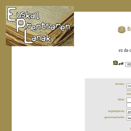
ez da 
testua:
oso
no
data:
argitalpena:
generoa/saila: