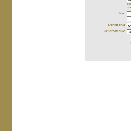
oso
no
data:
argitalpena:
generoa/saila: