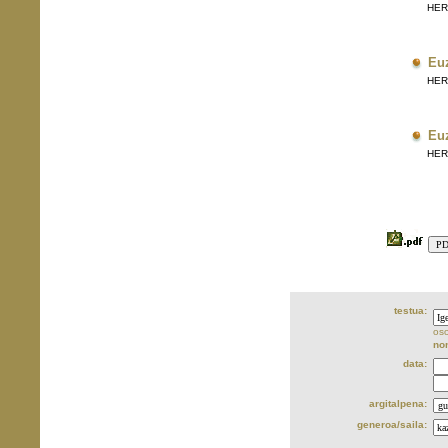
HERRI
Eu
HERRI
Eu
HERRI
testua:
oso
no
data:
argitalpena:
generoa/saila: