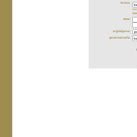
testua:
oso
no
data:
argitalpena:
generoa/saila: