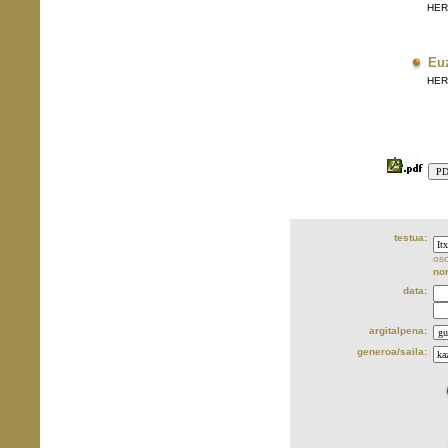
HERRI
Eu
HERRI
testua:
oso
no
data:
argitalpena:
generoa/saila: