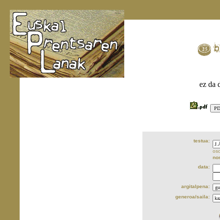
ez da 
testua:
oso
no
data:
argitalpena:
generoa/saila: