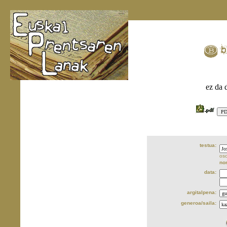
ez da 
testua:
oso
no
data:
argitalpena:
generoa/saila: