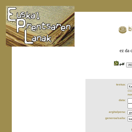
ez da 
testua:
oso
no
data:
argitalpena:
generoa/saila: