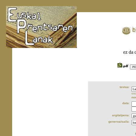
ez da 
testua:
oso
no
data:
argitalpena:
generoa/saila: