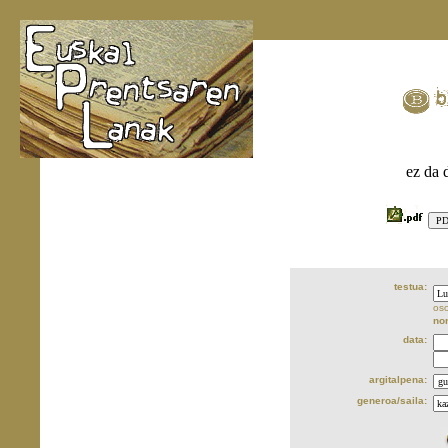
ez da 
testua:
oso
no
data:
argitalpena:
generoa/saila: