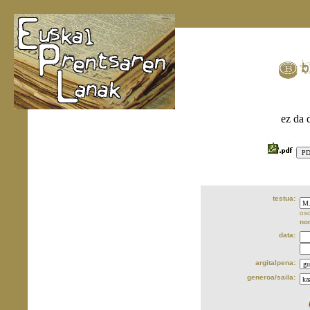
ez da 
testua:
oso
no
data:
argitalpena:
generoa/saila: