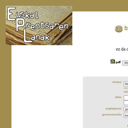
ez da 
testua:
oso
no
data:
argitalpena:
generoa/saila: