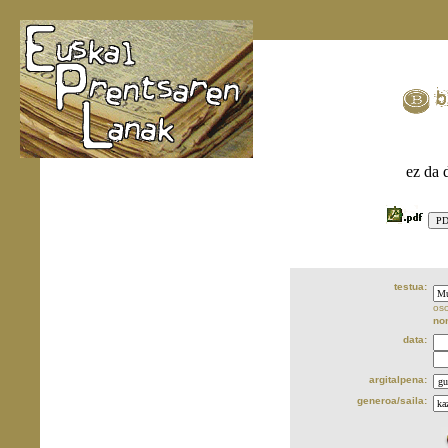
ez da 
testua:
oso
no
data:
argitalpena:
generoa/saila: