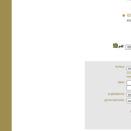
El
POE
testua:
oso
no
data:
argitalpena:
generoa/saila: