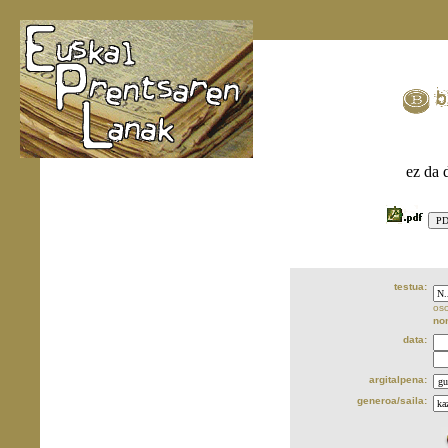
ez da 
testua:
oso
no
data:
argitalpena:
generoa/saila: