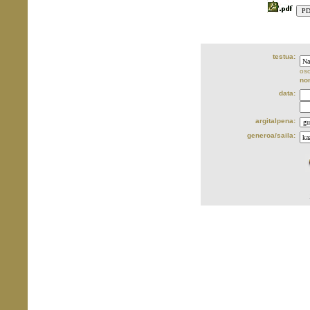
testua:
oso
no
data:
argitalpena:
generoa/saila: