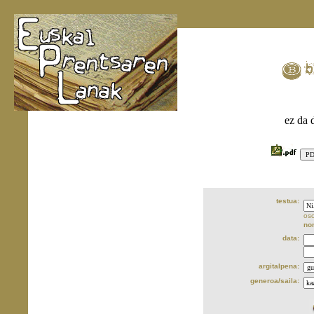
ez da 
testua:
oso
no
data:
argitalpena:
generoa/saila: