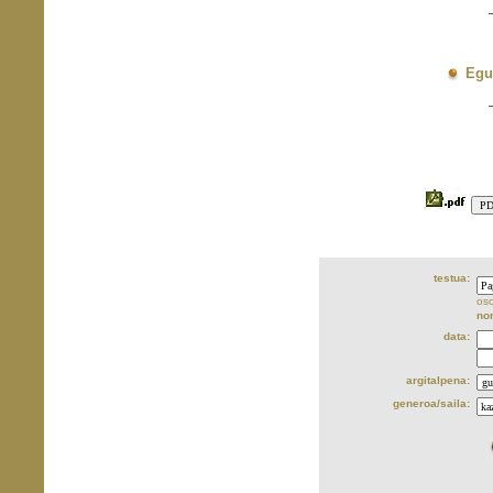
Egu
testua:
oso
no
data:
argitalpena:
generoa/saila: