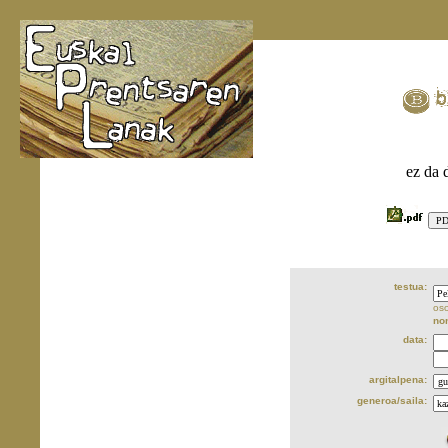
ez da 
testua:
oso
no
data:
argitalpena:
generoa/saila: