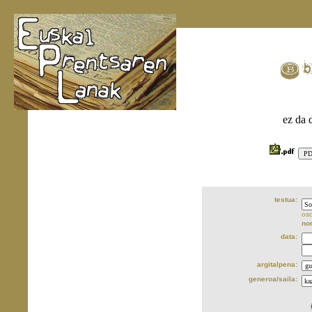
ez da 
testua:
oso
no
data:
argitalpena:
generoa/saila: