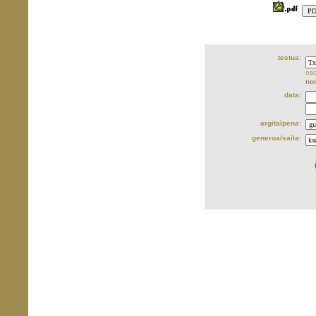
testua:
oso
no
data:
argitalpena:
generoa/saila: