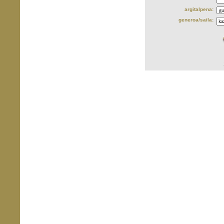
argitalpena:
generoa/saila: