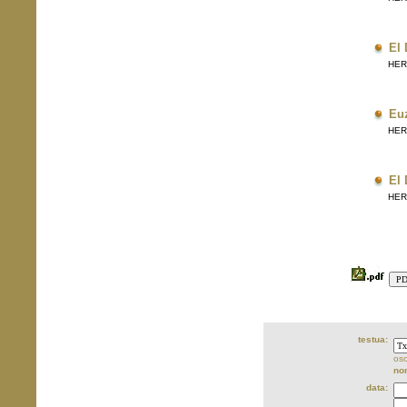
El 
HERRI
Eu
HERRI
El 
HERRI
testua:
oso
no
data: