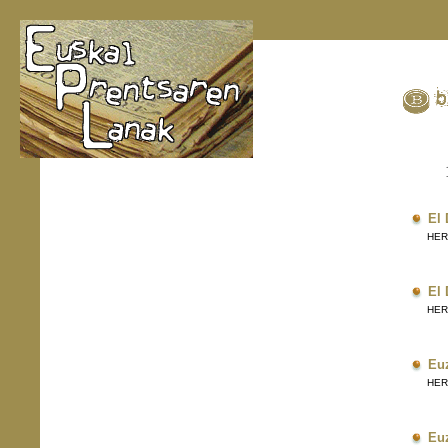
El 
HERRI
El 
HERRI
Eu
HERRI
Eu