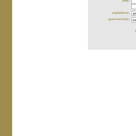
data:
argitalpena:
generoa/saila: