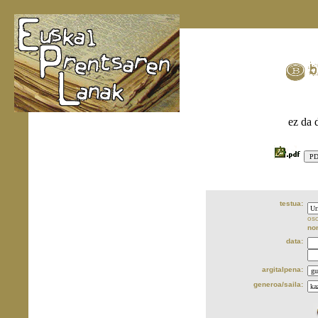
ez da 
testua:
oso
no
data:
argitalpena:
generoa/saila: