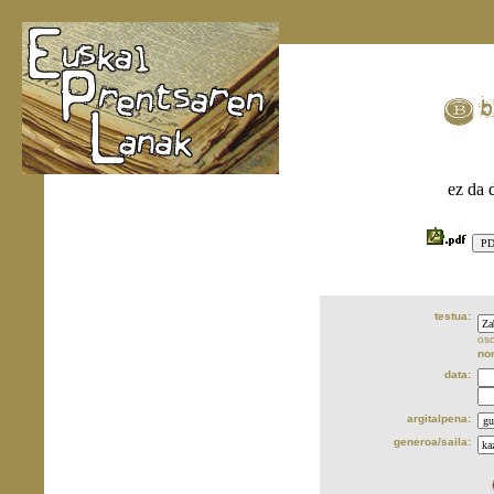
ez da 
testua:
oso
no
data:
argitalpena:
generoa/saila: