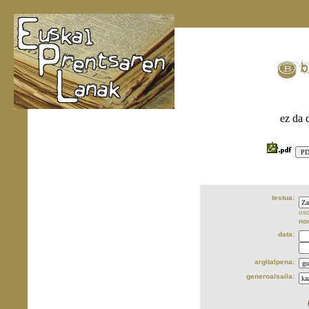
ez da 
testua:
oso
no
data:
argitalpena:
generoa/saila: