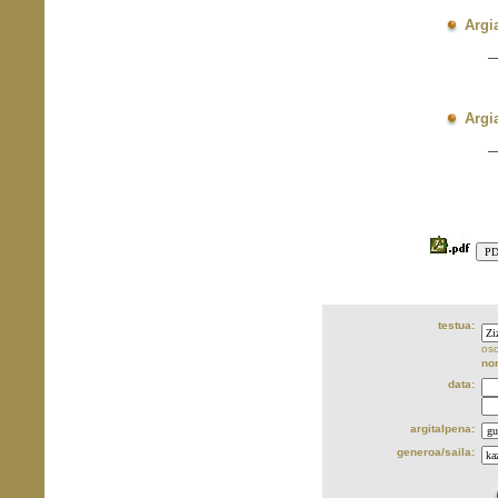
E
Argi
—
O
I
E
Argi
—
O
I
E
testua:
oso
no
data:
argitalpena:
generoa/saila: