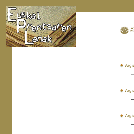
Argi
—
O
I
E
Argi
—
O
I
E
Argi
—
O
I