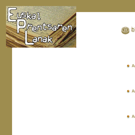
A
A
A