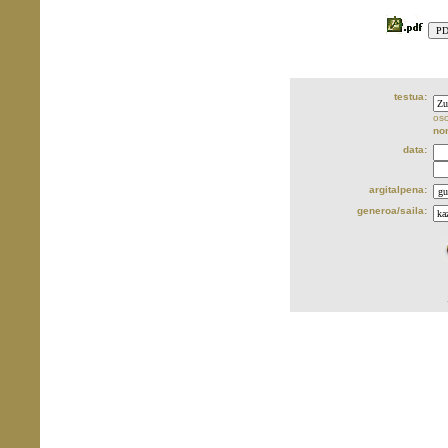
testua:
oso
no
data:
argitalpena:
generoa/saila: