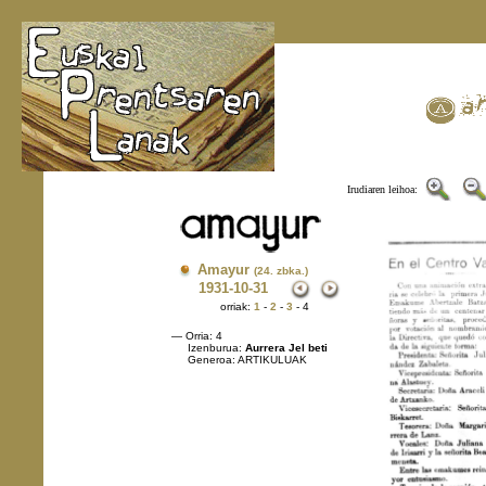
Irudiaren leihoa:
Amayur
(24. zbka.)
1931
-10-31
orriak:
1
-
2
-
3
- 4
— Orria: 4
Izenburua:
Aurrera Jel beti
Generoa: ARTIKULUAK